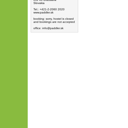
Slovakia
Tel.: +421-2-2060 2020
www.paddler.sk
booking: sorry, hostel is closed
and bookings are not accepted
office: info@paddler.sk