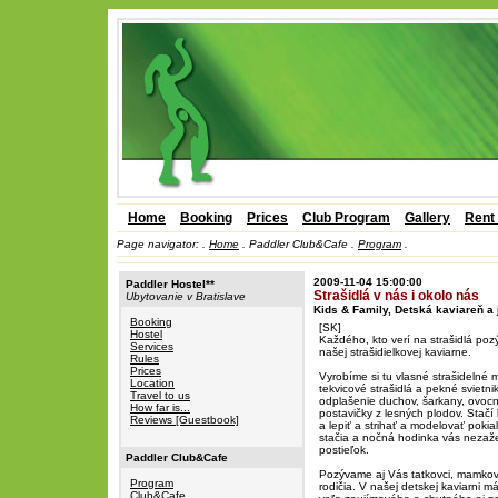
Home
Booking
Prices
Club Program
Gallery
Rent
Page navigator:
.
Home
.
Paddler Club&Cafe .
Program
.
2009-11-04 15:00:00
Paddler Hostel**
Strašidlá v nás i okolo nás
Ubytovanie v Bratislave
Kids & Family, Detská kaviareň a 
Booking
[SK]
Hostel
Každého, kto verí na strašidlá po
Services
našej strašidielkovej kaviarne.
Rules
Prices
Vyrobíme si tu vlasné strašidelné 
Location
tekvicové strašidlá a pekné svietni
Travel to us
odplašenie duchov, šarkany, ovocn
How far is...
postavičky z lesných plodov. Stačí
Reviews [Guestbook]
a lepiť a strihať a modelovať pokia
stačia a nočná hodinka vás nezaž
postieľok.
Paddler Club&Cafe
Pozývame aj Vás tatkovci, mamkovc
Program
rodičia. V našej detskej kaviarni m
Club&Cafe