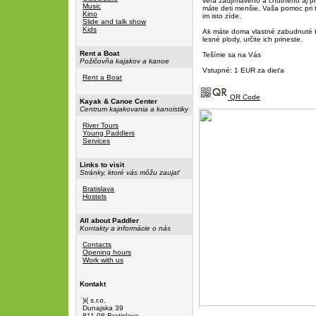
veľa zaujímavého a chutného aj p
Music
máte deti menšie, Vaša pomoc pri 
Kino
im isto zíde.
Slide and talk show
Kids
Ak máte doma vlastné zabudnuté t
lesné plody, určite ich prineste.
Rent a Boat
Tešíme sa na Vás
Požičovňa kajakov a kanoe
Vstupné: 1 EUR za dieťa
Rent a Boat
QR Code
Kayak & Canoe Center
Centrum kajakovania a kanoistiky
River Tours
Young Paddlers
Services
Links to visit
Stránky, ktoré vás môžu zaujať
Bratislava
Hostels
All about Paddler
Kontakty a informácie o nás
Contacts
Opening hours
Work with us
Kontakt
)i( s.r.o.
Dunajska 39
811 08 Bratislava