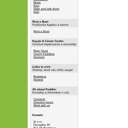
Music
Kino
Slide and talk show
Kids
Rent a Boat
Požičovňa kajakov a kanoe
Rent a Boat
Kayak & Canoe Center
Centrum kajakovania a kanoistiky
River Tours
Young Paddlers
Services
Links to visit
Stránky, ktoré vás môžu zaujať
Bratislava
Hostels
All about Paddler
Kontakty a informácie o nás
Contacts
Opening hours
Work with us
Kontakt
)i( s.r.o.
Dunajska 39
811 08 Bratislava