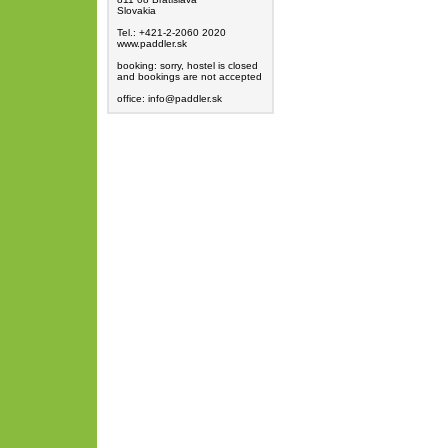
Slovakia
Tel.: +421-2-2060 2020
www.paddler.sk
booking: sorry, hostel is closed
and bookings are not accepted
office: info@paddler.sk