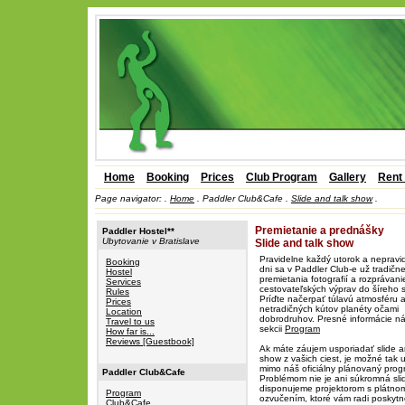
Home
Booking
Prices
Club Program
Gallery
Rent
Page navigator:
.
Home
.
Paddler Club&Cafe .
Slide and talk show
.
Premietanie a prednášky
Paddler Hostel**
Ubytovanie v Bratislave
Slide and talk show
Pravidelne každý utorok a nepravid
Booking
dni sa v Paddler Club-e už tradičn
Hostel
premietania fotografií a rozprávani
Services
cestovateľských výprav do šíreho 
Rules
Príďte načerpať túlavú atmosféru a
Prices
netradičných kútov planéty očami
Location
dobrodruhov. Presné informácie ná
Travel to us
sekcii
Program
How far is...
Reviews [Guestbook]
Ak máte záujem usporiadať slide a
show z vašich ciest, je možné tak u
mimo náš oficiálny plánovaný prog
Paddler Club&Cafe
Problémom nie je ani súkromná sli
disponujeme projektorom s plátno
Program
ozvučením, ktoré vám radi poskytn
Club&Cafe